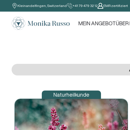
Kleinandelfingen, Switzerland
+41 79 479 32 12
EMR zertifiziert
Skip to main content
MEIN ANGEBOT
ÜBER
Naturheilkunde